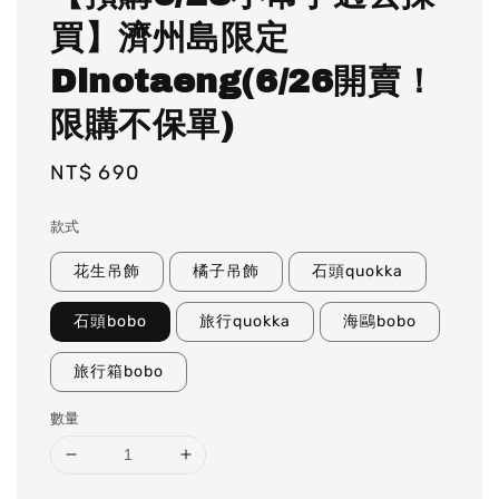
買】濟州島限定
Dinotaeng(6/26開賣！
限購不保單)
Regular
NT$ 690
price
款式
花生吊飾
橘子吊飾
石頭quokka
石頭bobo
旅行quokka
海鷗bobo
旅行箱bobo
數量