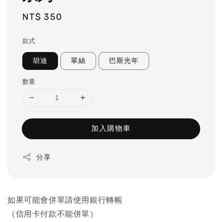
Regular
NT$ 350
price
款式
胡迪
翠絲
巴斯光年
數量
加入購物車
分享
如果可能會併單請使用銀行轉帳
（信用卡付款不能併單）