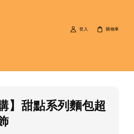
登入
購物車
購】甜點系列麵包超
飾