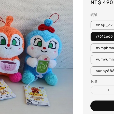
Regular
NT$ 490
price
帳號
chaji_3
r761266
nymphm
yumyum
sunny88
數量