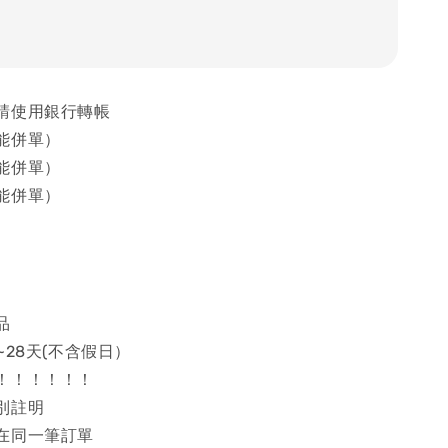
請使用銀行轉帳
能併單）
能併單）
能併單）
品
~28天(不含假日）
！！！！！！
別註明
在同一筆訂單