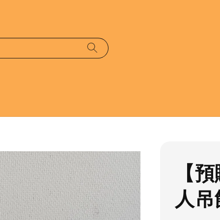
【預
人吊