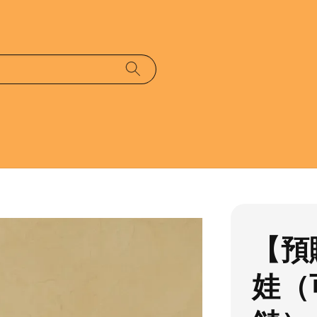
【預
娃（