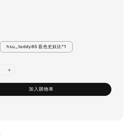
hsu_teddy85 藍色史奴比*1
加入購物車
m