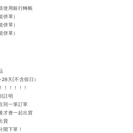
請使用銀行轉帳
能併單）
能併單）
能併單）
品
~28天(不含假日）
！！！！！！
別註明
在同一筆訂單
後才會一起出貨
出貨
分開下單！