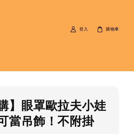
登入
購物車
購】眼罩歐拉夫小娃
可當吊飾！不附掛