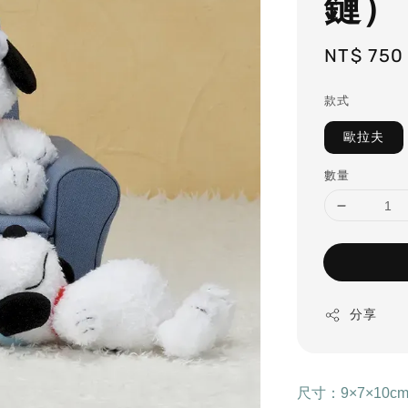
鏈）
Regular
NT$ 750
price
款式
歐拉夫
數量
分享
尺寸：9×7×10c