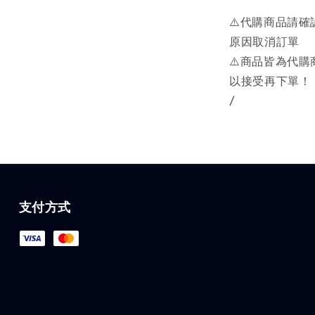
⚠️代購商品請
原因取消訂單
⚠️商品皆為代
以接受再下單！
/
支付方式