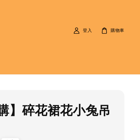
登入
購物車
購】碎花裙花小兔吊