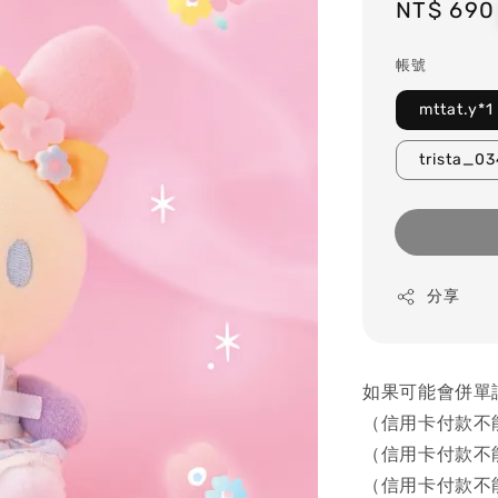
Regular
NT$ 690
price
帳號
mttat.y*1
trista_0
分享
如果可能會併單
（信用卡付款不
（信用卡付款不
（信用卡付款不