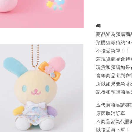
🚚
商品皆為預購商
預購須等待約14
不接受急單！！
若現貨商品會特
現貨和預購如果
會等商品都到齊
所以如果要急著
記得和預購商品
⚠️代購商品請
原因取消訂單
⚠️商品皆為代
以接受再下單！