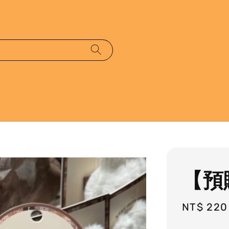
【預
Regular
NT$ 220
price