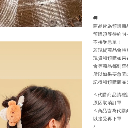
🚚
商品皆為預購商
預購須等待約14
不接受急單！！
若現貨商品會特
現貨和預購如果
會等商品都到齊
所以如果要急著
記得和預購商品
⚠️代購商品請
原因取消訂單
⚠️商品皆為代
以接受再下單！
/