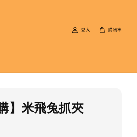
登入
購物車
購】米飛兔抓夾