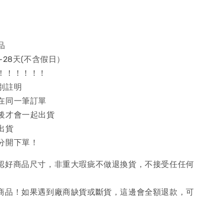
品
~28天(不含假日）
！！！！！！
別註明
在同一筆訂單
後才會一起出貨
出貨
分開下單！
確認好商品尺寸，非重大瑕疵不做退換貨，不接受任任何
購商品！如果遇到廠商缺貨或斷貨，這邊會全額退款，可