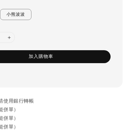
小熊波波
加入購物車
請使用銀行轉帳
能併單）
能併單）
能併單）