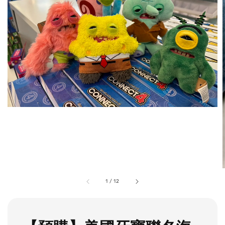
1
/
12