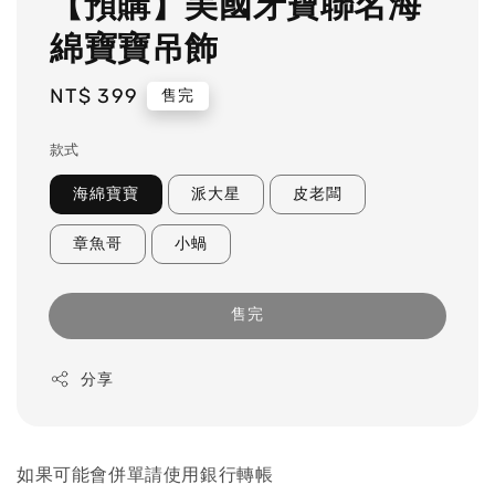
【預購】美國牙寶聯名海
綿寶寶吊飾
Regular
NT$ 399
售完
price
款式
海綿寶寶
派大星
皮老闆
章魚哥
小蝸
售完
分享
如果可能會併單請使用銀行轉帳