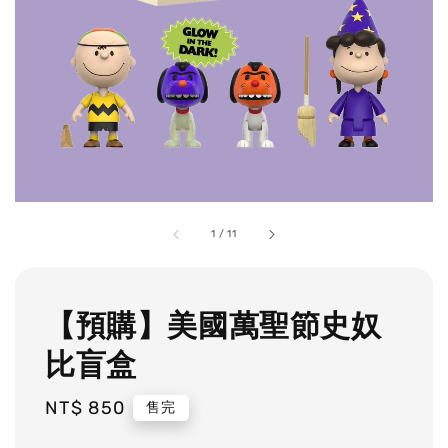
1
/
11
【預購】美國萬聖節史奴
比盲盒
Regular
NT$ 850
售完
price