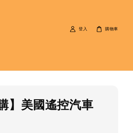
登入
購物車
購】美國遙控汽車