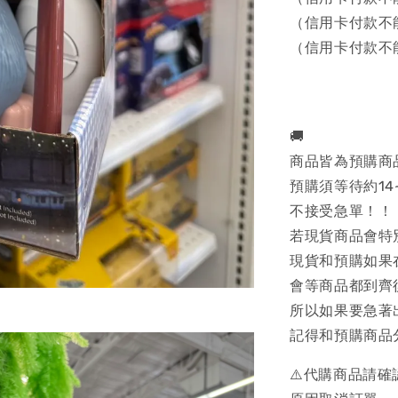
（信用卡付款不
（信用卡付款不
🚚
商品皆為預購商
預購須等待約14
不接受急單！！
若現貨商品會特
現貨和預購如果
會等商品都到齊
所以如果要急著
記得和預購商品
⚠️代購商品請