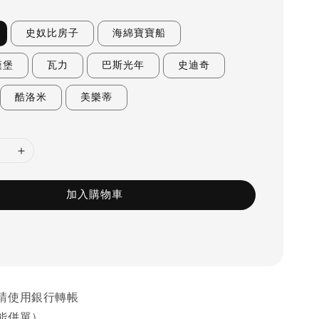
史奴比房子
海綿寶寶船
漢堡
瓦力
巴斯光年
史迪奇
酷洛米
美樂蒂
加入購物車
請使用銀行轉帳
能併單）