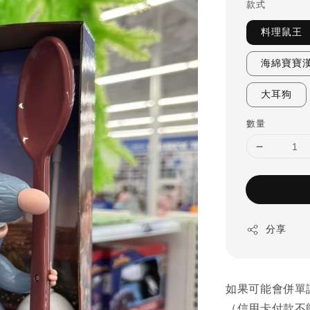
款式
料理鼠王
海綿寶寶
大耳狗
數量
分享
如果可能會併單
（信用卡付款不