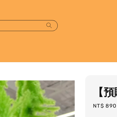
【預
Regular
NT$ 890
price