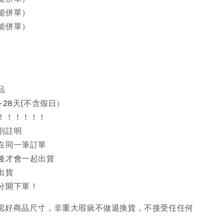
能併單）
能併單）
品
~28天(不含假日）
！！！！！！
別註明
在同一筆訂單
後才會一起出貨
出貨
分開下單！
確認好商品尺寸，非重大瑕疵不做退換貨，不接受任任何