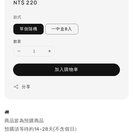
Regular
NT$ 220
price
款式
單個隨機
一中盒8入
數量
加入購物車
分享
🚚
商品皆為預購商品
預購須等待約14~28天(不含假日）