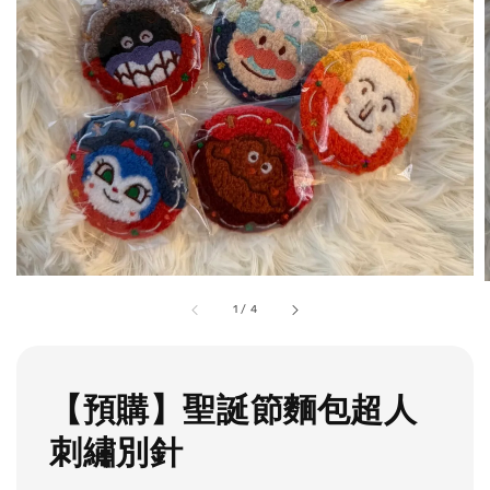
1
/
4
【預購】聖誕節麵包超人
刺繡別針