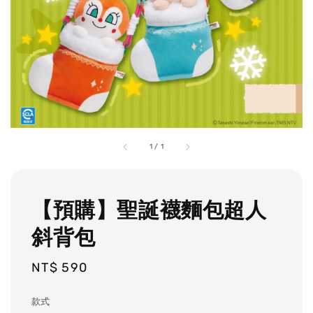
1
/
1
【預購】聖誕襪麵包超人
斜背包
Regular
NT$ 590
price
款式