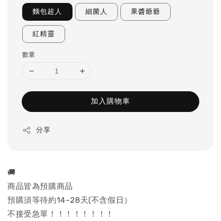
麵包超人
細菌人
果醬爺爺
紅精靈
數量
加入購物車
分享
🚚
商品皆為預購商品
預購須等待約14~28天(不含假日）
不接受急單！！！！！！！！