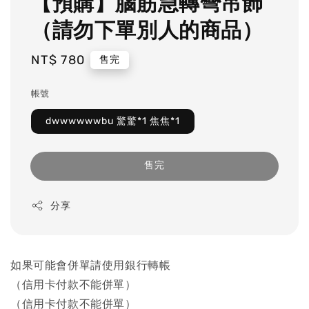
【預購】腦筋急轉彎吊飾
（請勿下單別人的商品）
Regular
NT$ 780
售完
price
帳號
dwwwwwwbu 驚驚*1 焦焦*1
售完
分享
如果可能會併單請使用銀行轉帳
（信用卡付款不能併單）
（信用卡付款不能併單）