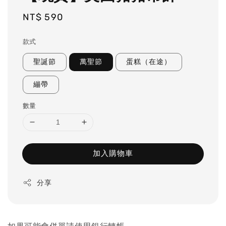
Regular
NT$ 590
price
款式
聖誕節
萬聖節
蛋糕（在途）
繃帶
數量
加入購物車
分享