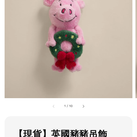
1
/
10
【現貨】英國豬豬吊飾