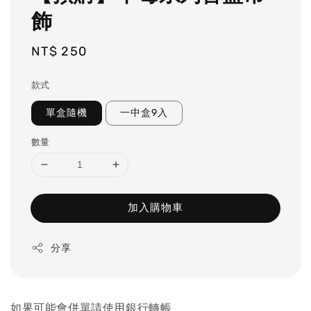
飾
Regular
NT$ 250
price
款式
單盒隨機
一中盒9入
數量
加入購物車
分享
如果可能會併單請使用銀行轉帳