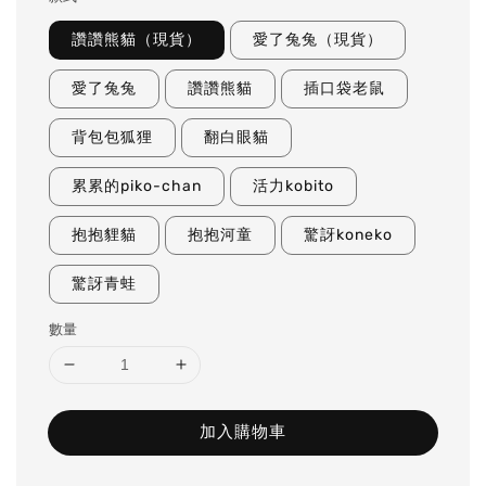
讚讚熊貓（現貨）
愛了兔兔（現貨）
愛了兔兔
讚讚熊貓
插口袋老鼠
背包包狐狸
翻白眼貓
累累的piko-chan
活力kobito
抱抱貍貓
抱抱河童
驚訝koneko
驚訝青蛙
數量
加入購物車