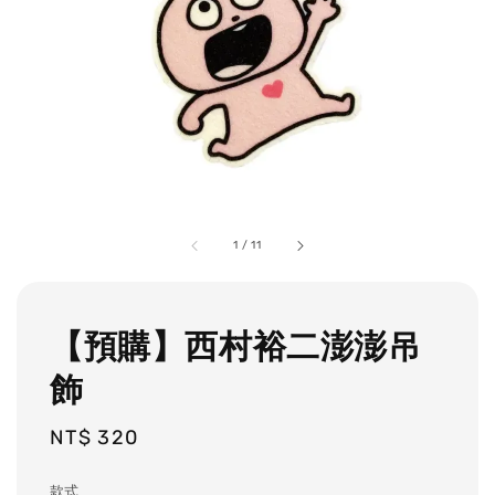
1
/
11
【預購】西村裕二澎澎吊
飾
Regular
NT$ 320
price
款式