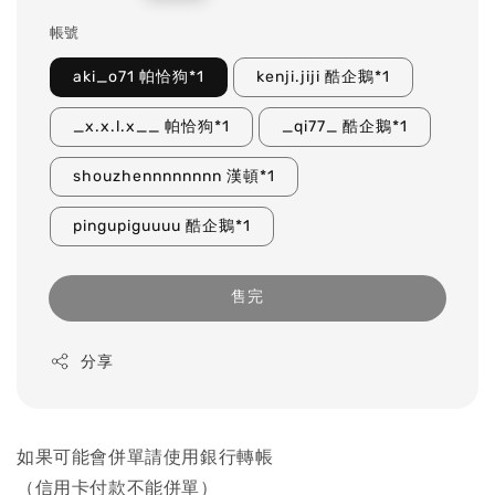
price
帳號
aki_o71 帕恰狗*1
kenji.jiji 酷企鵝*1
_x.x.l.x__ 帕恰狗*1
_qi77_ 酷企鵝*1
shouzhennnnnnnn 漢頓*1
pingupiguuuu 酷企鵝*1
售完
分享
如果可能會併單請使用銀行轉帳
（信用卡付款不能併單）