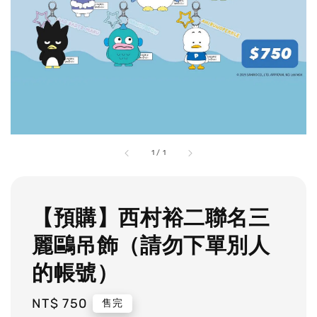
1
/
1
【預購】西村裕二聯名三
麗鷗吊飾（請勿下單別人
的帳號）
Regular
NT$ 750
售完