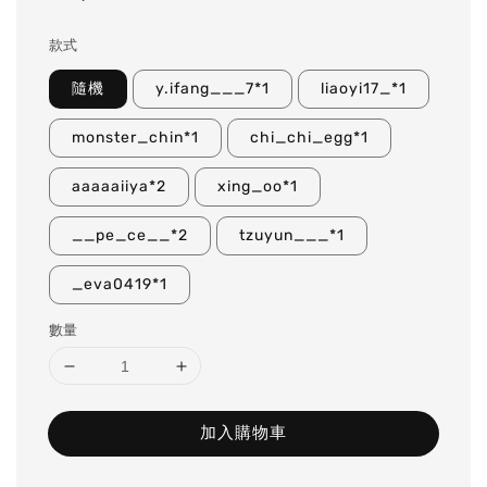
price
款式
隨機
y.ifang___7*1
liaoyi17_*1
monster_chin*1
chi_chi_egg*1
aaaaaiiya*2
xing_oo*1
__pe_ce__*2
tzuyun___*1
_eva0419*1
數量
加入購物車