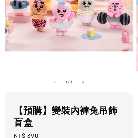
1
/
9
【預購】變裝內褲兔吊飾
盲盒
Regular
NT$ 390