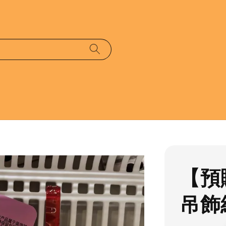
【預
吊飾