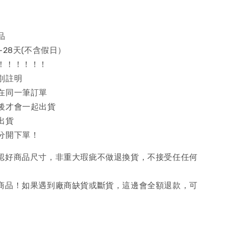
品
~28天(不含假日）
！！！！！！
別註明
在同一筆訂單
後才會一起出貨
出貨
分開下單！
確認好商品尺寸，非重大瑕疵不做退換貨，不接受任任何
購商品！如果遇到廠商缺貨或斷貨，這邊會全額退款，可