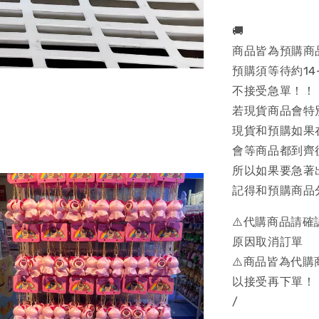
🚚
商品皆為預購商
預購須等待約14
不接受急單！！
若現貨商品會特
現貨和預購如果
會等商品都到齊
所以如果要急著
記得和預購商品
⚠️代購商品請
原因取消訂單
⚠️商品皆為代
以接受再下單！
/