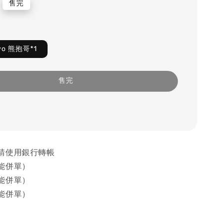
售完
iyo 熊抱哥*1
售完
請使用銀行轉帳
能併單）
能併單）
能併單）