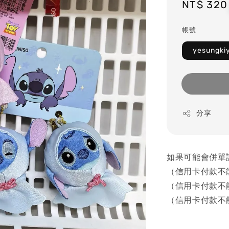
Regular
NT$ 320
price
帳號
yesungk
分享
如果可能會併單
（信用卡付款不
（信用卡付款不
（信用卡付款不