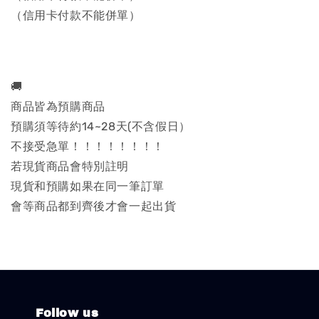
（信用卡付款不能併單）
🚚
商品皆為預購商品
預購須等待約14~28天(不含假日）
不接受急單！！！！！！！！
若現貨商品會特別註明
現貨和預購如果在同一筆訂單
會等商品都到齊後才會一起出貨
Follow us