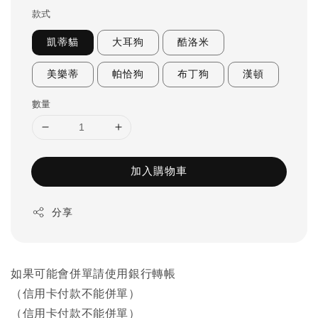
款式
凱蒂貓
大耳狗
酷洛米
美樂蒂
帕恰狗
布丁狗
漢頓
數量
加入購物車
分享
如果可能會併單請使用銀行轉帳
（信用卡付款不能併單）
（信用卡付款不能併單）