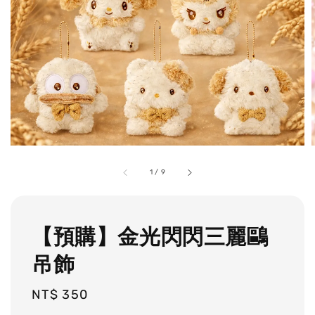
1
/
9
【預購】金光閃閃三麗鷗
吊飾
Regular
NT$ 350
price