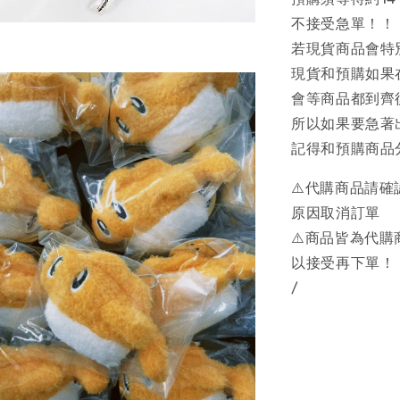
不接受急單！！
若現貨商品會特
現貨和預購如果
會等商品都到齊
所以如果要急著
記得和預購商品
⚠️代購商品請
原因取消訂單
⚠️商品皆為代
以接受再下單！
/