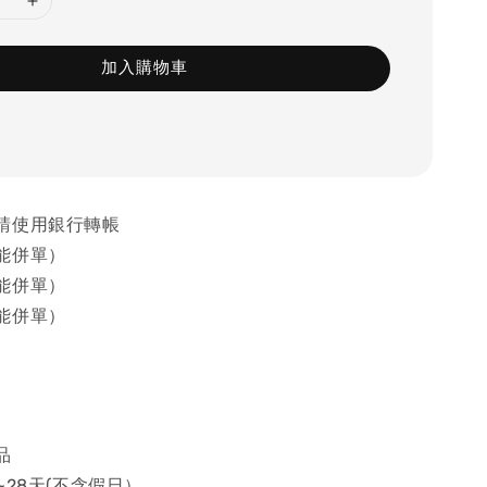
加入購物車
請使用銀行轉帳
能併單）
能併單）
能併單）
品
~28天(不含假日）