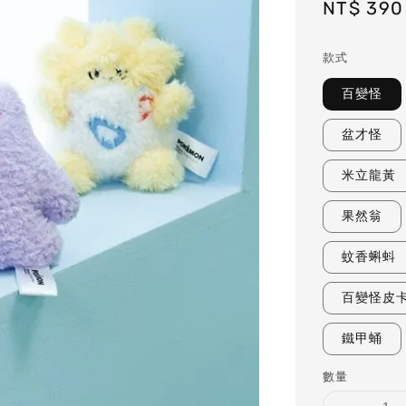
Sale
NT$ 390
price
款式
百變怪
盆才怪
米立龍黃
果然翁
蚊香蝌蚪
百變怪皮
鐵甲蛹
數量