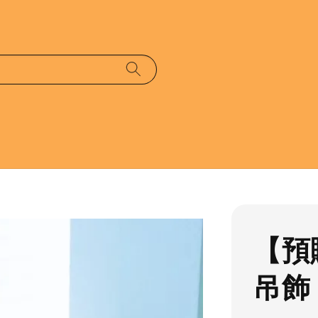
【預
吊飾