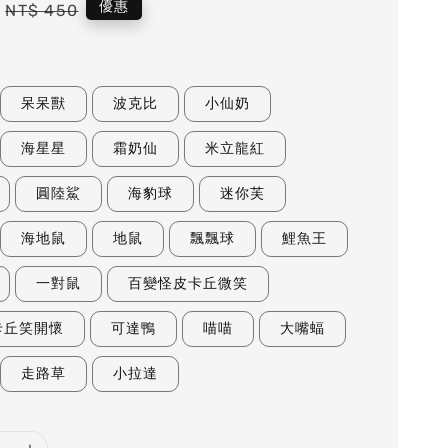
Regular
優惠
NT$ 450
price
呆呆獸
波克比
小仙奶
海星星
霜奶仙
米立龍紅
圓陸鯊
海豹球
迷你芙
海地鼠
地鼠
飄飄球
鯉魚王
一對鼠
百變怪皮卡丘微笑
卡丘笑開懷
可達鴨
喵喵
大嘴蝠
走路草
小拉達