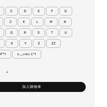
C
D
E
F
G
J
K
L
M
N
Q
R
S
T
U
X
Y
Z
ZZ
 P*1
s._vwv L*1
加入購物車