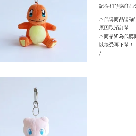
記得和預購商品
⚠️代購商品請
原因取消訂單
⚠️商品皆為代
以接受再下單！
/