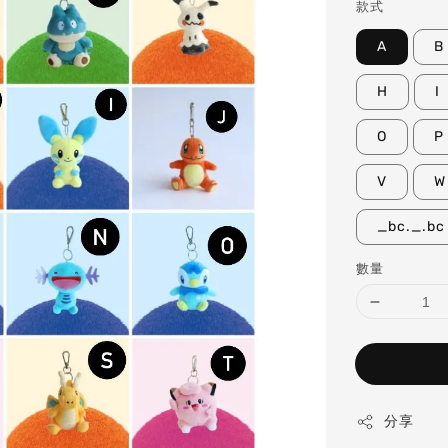
款式
A
B
H
I
O
P
V
W
_bc._.bc
數量
分享