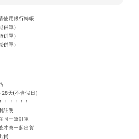
請使用銀行轉帳
能併單）
能併單）
能併單）
品
~28天(不含假日）
！！！！！！
別註明
在同一筆訂單
後才會一起出貨
出貨