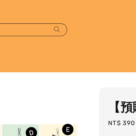
【預
Regular
NT$ 390
price