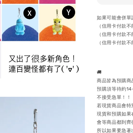
如果可能會併單
（信用卡付款不
（信用卡付款不
（信用卡付款不
🚚
商品皆為預購商
預購須等待約14
不接受急單！！
若現貨商品會特
現貨和預購如果
會等商品都到齊
所以如果要急著