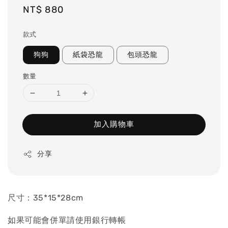
Regular
NT$ 880
price
款式
狗狗
紙袋恐龍
包頭恐龍
數量
加入購物車
分享
尺寸：35*15*28cm
如果可能會併單請使用銀行轉帳