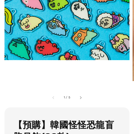
1
/
5
【預購】韓國怪怪恐龍盲