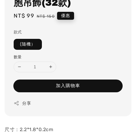
胞吊飾(32款)
Sale
NT$ 99
Regular
優惠
NT$ 150
price
price
款式
(隨機）
數量
加入購物車
分享
尺寸：2.2*1.8*0.2cm