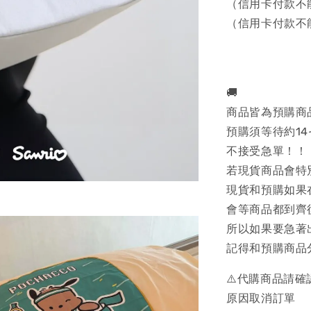
（信用卡付款不
（信用卡付款不
🚚
商品皆為預購商
預購須等待約14
不接受急單！！
若現貨商品會特
現貨和預購如果
會等商品都到齊
所以如果要急著
記得和預購商品
⚠️代購商品請
原因取消訂單