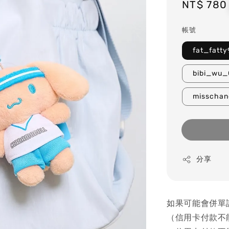
Regular
NT$ 780
price
帳號
fat_fatty
bibi_wu_
misschan
分享
如果可能會併單
（信用卡付款不