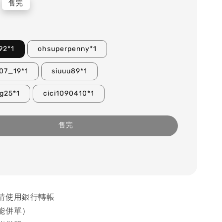
售完
92*1
ohsuperpenny*1
07_19*1
siuuu89*1
g25*1
cici1090410*1
售完
請使用銀行轉帳
能併單）