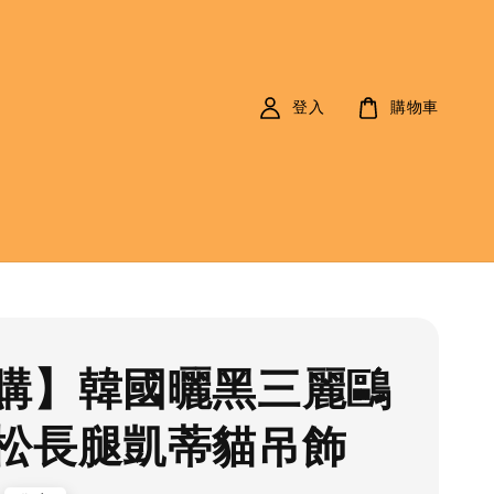
登入
購物車
購】韓國曬黑三麗鷗
松長腿凱蒂貓吊飾