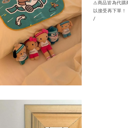
⚠️商品皆為代
以接受再下單！
/