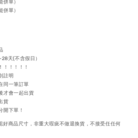
能併單）
能併單）
品
~28天(不含假日）
！！！！！！
別註明
在同一筆訂單
後才會一起出貨
出貨
分開下單！
確認好商品尺寸，非重大瑕疵不做退換貨，不接受任任何