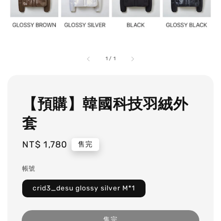
1
/
1
【預購】韓國科技羽絨外
套
Regular
NT$ 1,780
售完
price
帳號
crid3_desu glossy silver M*1
售完