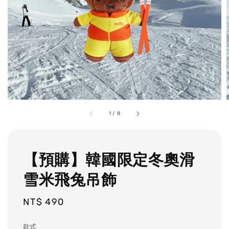
1
/
8
【預購】韓國限定冬奧滑
雪米飛兔吊飾
Regular
NT$ 490
price
款式