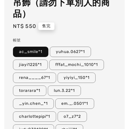
吊飾（請勿下單別人的商
品）
Regular
NT$ 550
售完
price
帳號
ac_smile*1
yuhua.0627*1
jiayi1225*1
fffat_mochi_1010*1
rena____67*1
yiyiyi_150*1
torarara*1
lun.3.22*1
_yin.chen_*1
em._.0501*1
charlottepipi*1
o7_z7*2