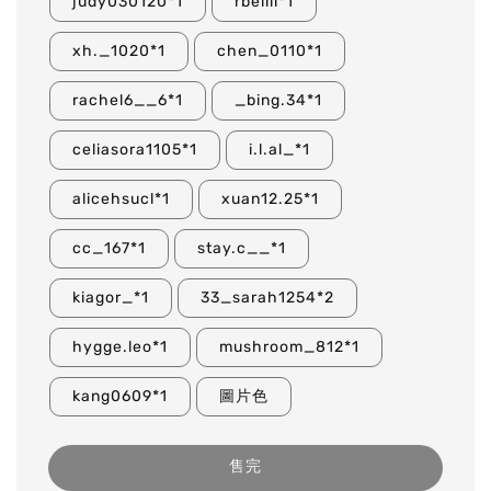
judy030120*1
rbeiiii*1
xh._1020*1
chen_0110*1
rachel6__6*1
_bing.34*1
celiasora1105*1
i.l.al_*1
alicehsucl*1
xuan12.25*1
cc_167*1
stay.c__*1
kiagor_*1
33_sarah1254*2
hygge.leo*1
mushroom_812*1
kang0609*1
圖片色
售完