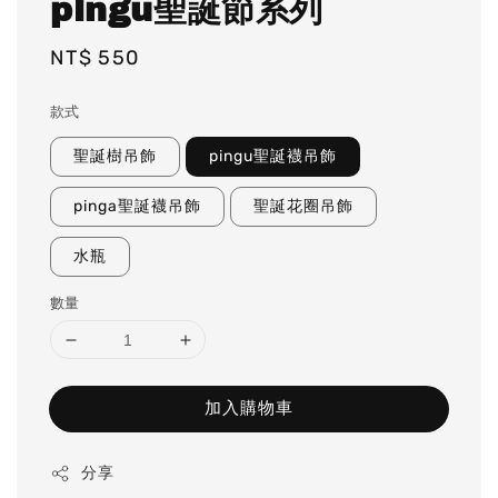
pingu聖誕節系列
Regular
NT$ 550
price
款式
聖誕樹吊飾
pingu聖誕襪吊飾
pinga聖誕襪吊飾
聖誕花圈吊飾
水瓶
數量
加入購物車
分享