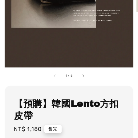
1
/
6
【預購】韓國Lento方扣
皮帶
Regular
NT$ 1,180
售完
price