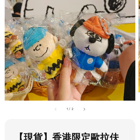
1
/
2
【現貨】香港限定歐拉伕