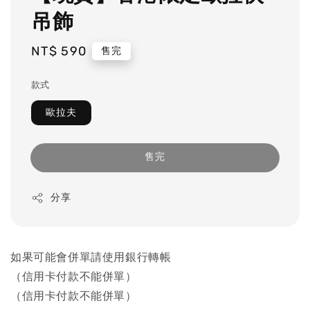
吊飾
Regular
NT$ 590
售完
price
款式
歐拉夫
售完
分享
如果可能會併單請使用銀行轉帳
（信用卡付款不能併單）
（信用卡付款不能併單）