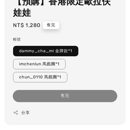
【預購】香港限定歐拉伕
娃娃
Regular
NT$ 1,280
售完
price
帳號
dammy_cha_mi 金牌款*1
imchenlun 馬戲團*1
chun_0110 馬戲團*1
售完
分享