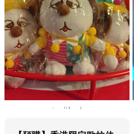
1
/
2