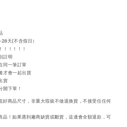
品
~28天(不含假日）
！！！！！！
別註明
在同一筆訂單
後才會一起出貨
出貨
分開下單！
確認好商品尺寸，非重大瑕疵不做退換貨，不接受任任何
購商品！如果遇到廠商缺貨或斷貨，這邊會全額退款，可