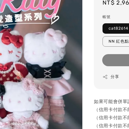
Regular
NT$ 2,9
price
帳號
cat826
NN 紅色點
分享
如果可能會併單
（信用卡付款不
（信用卡付款不
（信用卡付款不