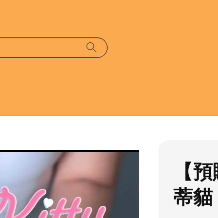
【預
蒂貓