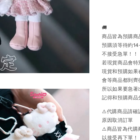
🚚
商品皆為預購商
預購須等待約14
不接受急單！！
若現貨商品會特
現貨和預購如果
會等商品都到齊
所以如果要急著
記得和預購商品
⚠️代購商品請
原因取消訂單
⚠️商品皆為代
以接受再下單！