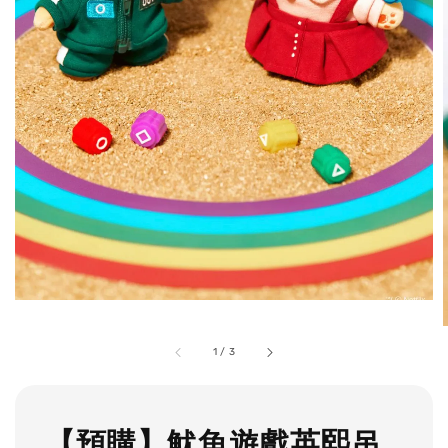
1
/
3
【預購】魷魚遊戲英熙吊