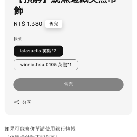
飾
Regular
NT$ 1,380
售完
price
帳號
lalasuella 英熙*2
winnie.hsu.0105 英熙*1
售完
分享
如果可能會併單請使用銀行轉帳