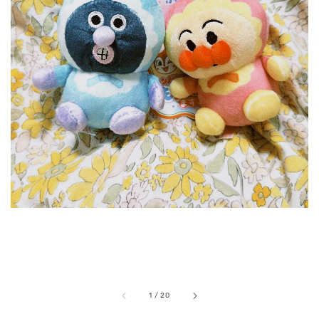
1
/
20