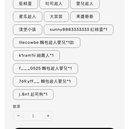
藍精靈
吐司超人
嬰兒超人
蜜瓜超人
大當當
果醬爺爺
漢堡小孩
sunny8883333333 紅精靈*1
lilecowbe 麵包超人嬰兒*1款
k1ram1ii 細菌人*1
f___0525 麵包超人嬰兒*1
769.yff__ 麵包超人嬰兒*1
j.8n1 起司狗*1
數量