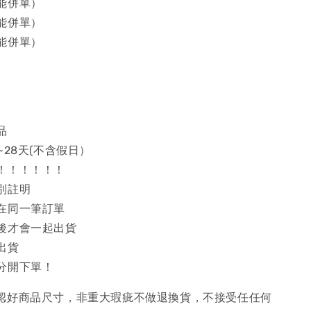
能併單）
能併單）
能併單）
品
~28天(不含假日）
！！！！！！
別註明
在同一筆訂單
後才會一起出貨
出貨
分開下單！
確認好商品尺寸，非重大瑕疵不做退換貨，不接受任任何