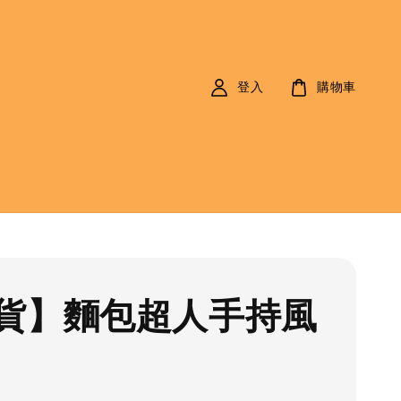
登入
購物車
貨】麵包超人手持風