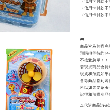
（信用卡付款不
（信用卡付款不
（信用卡付款不
🚚
商品皆為預購商
預購須等待約14
不接受急單！！
若現貨商品會特
現貨和預購如果
會等商品都到齊
所以如果要急著
記得和預購商品
⚠️代購商品請