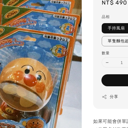
Regular
NT$ 490
price
品相
手持風扇
單隻麵包
數量
分享
如果可能會併單