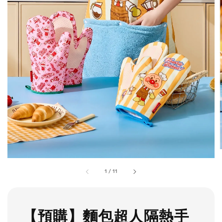
1
/
11
【預購】麵包超人隔熱手