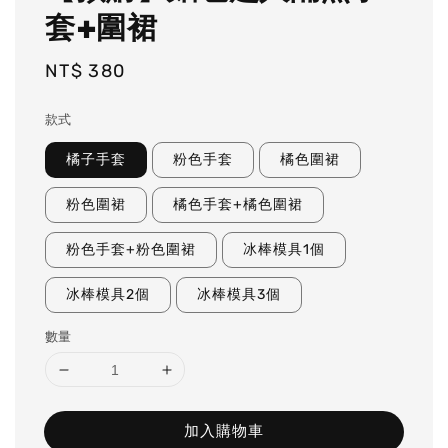
套+圍裙
Regular
NT$ 380
price
款式
橘子手套
粉色手套
橘色圍裙
粉色圍裙
橘色手套+橘色圍裙
粉色手套+粉色圍裙
冰棒模具1個
冰棒模具2個
冰棒模具3個
數量
加入購物車