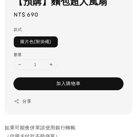
【預購】麵包超人風扇
Regular
NT$ 690
price
款式
圖片色(附掛繩)
數量
加入購物車
分享
如果可能會併單請使用銀行轉帳
（信用卡付款不能併單）