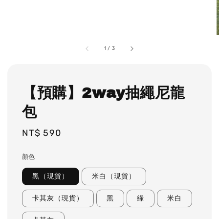
1
/
3
【預購】2way抽繩尼龍
包
Regular
NT$ 590
price
顏色
黑（現貨）
米白（現貨）
卡其灰（現貨）
黑
綠
米白