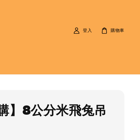
登入
購物車
購】8公分米飛兔吊