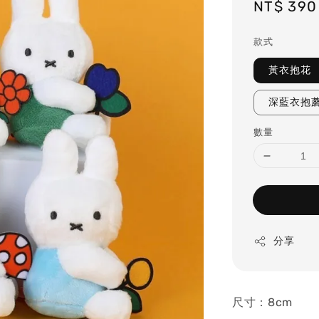
Regular
NT$ 390
price
款式
黃衣抱花
深藍衣抱
數量
分享
尺寸：8cm