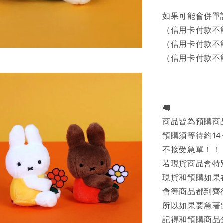
如果可能會併單
（信用卡付款不
（信用卡付款不
（信用卡付款不
🚚
商品皆為預購商
預購須等待約14
不接受急單！！
若現貨商品會特
現貨和預購如果
會等商品都到齊
所以如果要急著
記得和預購商品