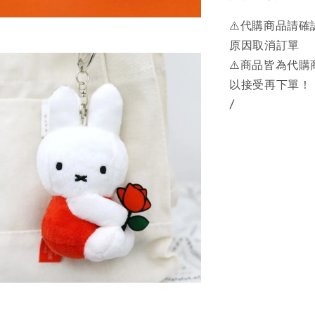
⚠️代購商品請
原因取消訂單
⚠️商品皆為代
以接受再下單！
/