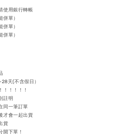
請使用銀行轉帳
能併單）
能併單）
能併單）
品
~28天(不含假日）
！！！！！！
別註明
在同一筆訂單
後才會一起出貨
出貨
分開下單！