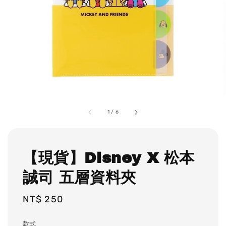
1
/
6
【現貨】Disney X 松本
誠司 五層資料夾
Regular
NT$ 250
price
款式