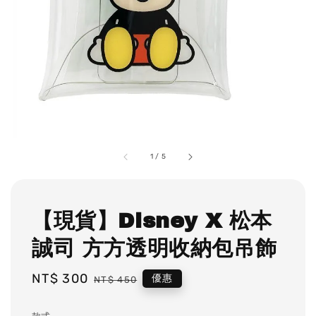
1
/
5
【現貨】Disney X 松本
誠司 方方透明收納包吊飾
Sale
NT$ 300
Regular
優惠
NT$ 450
price
price