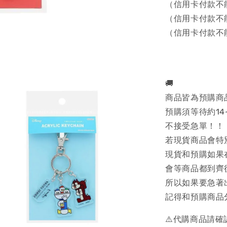
（信用卡付款不
（信用卡付款不
（信用卡付款不
🚚
商品皆為預購商
預購須等待約14
不接受急單！！
若現貨商品會特
現貨和預購如果
會等商品都到齊
所以如果要急著
記得和預購商品
⚠️代購商品請