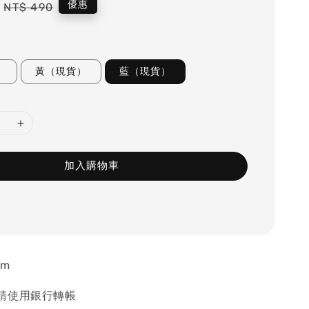
Regular
優惠
NT$ 490
price
）
黃（現貨）
藍（現貨）
加入購物車
cm
請使用銀行轉帳