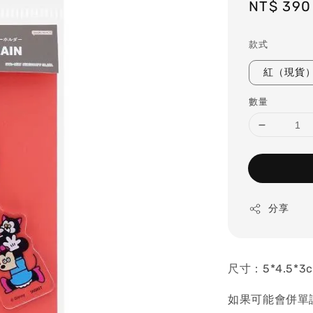
Sale
NT$ 390
price
款式
紅（現貨
數量
分享
尺寸：5*4.5*3
如果可能會併單