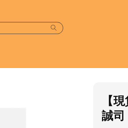
【現貨
誠司