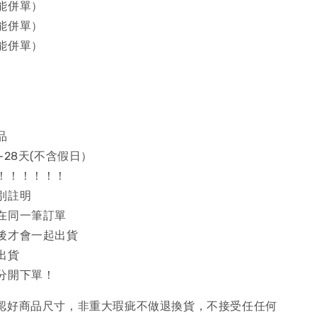
能併單）
能併單）
能併單）
品
~28天(不含假日）
！！！！！！
別註明
在同一筆訂單
後才會一起出貨
出貨
分開下單！
確認好商品尺寸，非重大瑕疵不做退換貨，不接受任任何