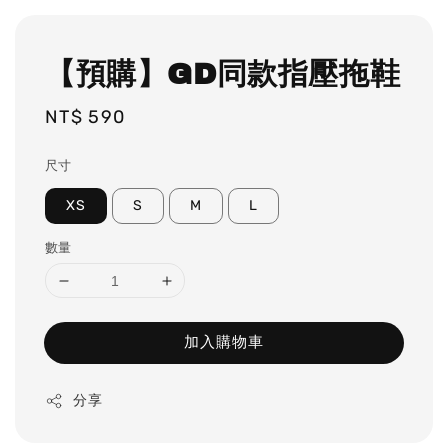
【預購】GD同款指壓拖鞋
Regular
NT$ 590
price
尺寸
XS
S
M
L
數量
加入購物車
分享