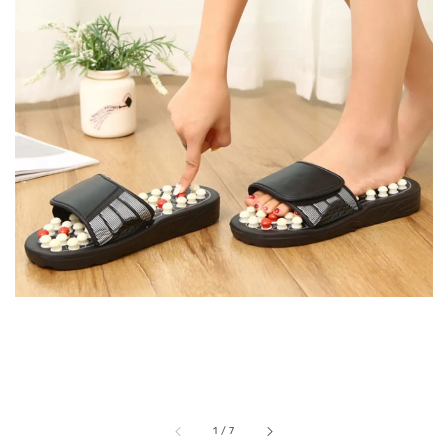
1
/
7