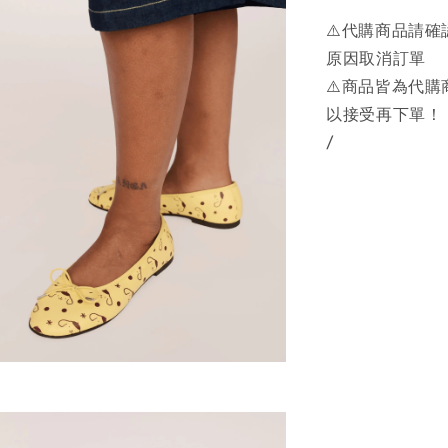
⚠️代購商品請
原因取消訂單
⚠️商品皆為代
以接受再下單！
/