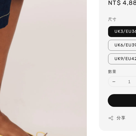
Sale
NT$ 4,8
price
尺寸
UK3/EU3
UK6/EU3
UK9/EU4
數量
分享