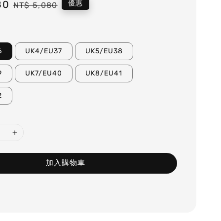
80
Regular
優惠
NT$ 5,080
price
6
UK4/EU37
UK5/EU38
9
UK7/EU40
UK8/EU41
2
加入購物車