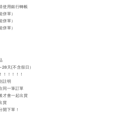
請使用銀行轉帳
能併單）
能併單）
能併單）
品
~28天(不含假日）
！！！！！！
別註明
在同一筆訂單
後才會一起出貨
出貨
分開下單！