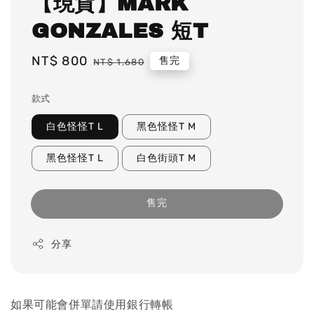
【現貨】MARK
GONZALES 短T
Sale
NT$ 800
Regular
售完
NT$ 1,680
price
price
款式
白色怪怪T L
黑色怪怪T M
黑色怪怪T L
白色街頭T M
售完
分享
如果可能會併單請使用銀行轉帳