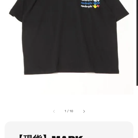
1
/
10