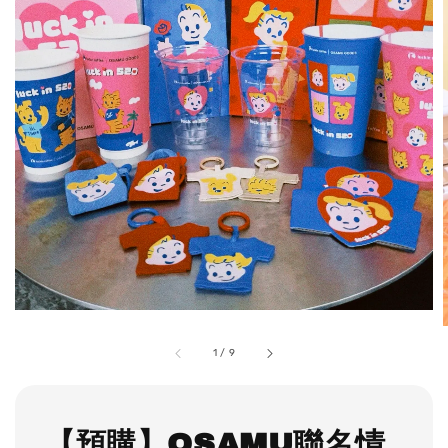
1
/
9
【預購】OSAMU聯名情