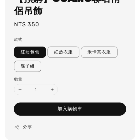
侶吊飾
Regular
NT$ 350
price
款式
紅藍包包
紅藍衣服
米卡其衣服
碟子組
數量
加入購物車
分享