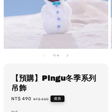
1
/
6
【預購】Pingu冬季系列
吊飾
Sale
NT$ 490
Regular
優惠
NT$ 550
price
price