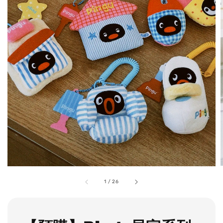
1
/
26