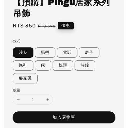
【預購】Pingu居家系列
吊飾
Sale
NT$ 350
Regular
優惠
NT$ 390
price
price
款式
沙發
馬桶
電話
房子
拖鞋
床
枕頭
時鐘
麥克風
數量
加入購物車