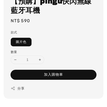
【預購】pingu快閃無線
藍牙耳機
Regular
NT$ 590
price
款式
圖片色
數量
加入購物車
分享