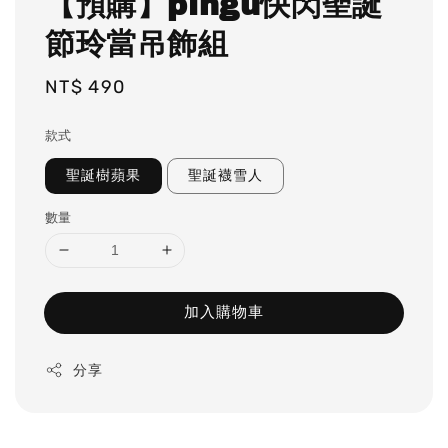
【預購】pingu快閃聖誕
節玲當吊飾組
Regular
NT$ 490
price
款式
聖誕樹蘋果
聖誕襪雪人
數量
加入購物車
分享